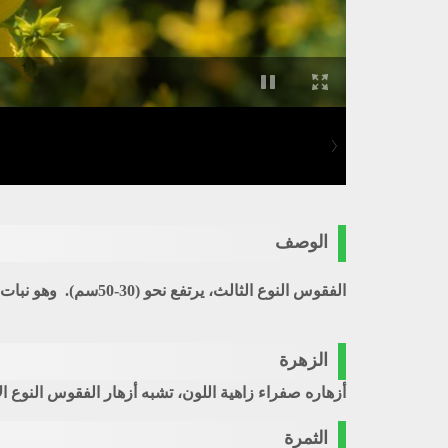
الوصف
الفقوس النوع الثالث، يرتفع نحو (30-50سم). وهو نبات معمر، ينبت في مجموعات متجاورة، على ارتفاع (2100-2500م). سوقه متداخلة كثيرة التفرع، والأوراق صغيرة متقابلة.
الزهرة
أزهاره صفراء زاهية اللون، تشبه أزهار
الفقوس النوع ال
الثمرة