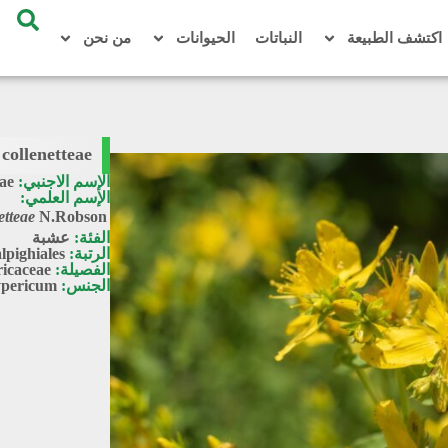
اكتشف الطبيعة
النباتات
الحيوانات
من نحن
collenetteae
الإسم الاجنبي:
ae
الإسم العلمي:
etteae
N.Robson
الفئة:
عشبة
الرتبة:
lpighiales
الفصيلة:
icaceae
الجنس:
pericum