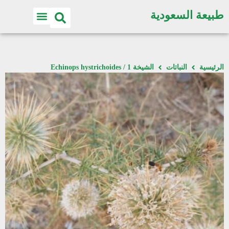
طبيعة السعودية
الرئيسية
النباتات
الشيخة 1 / Echinops hystrichoides