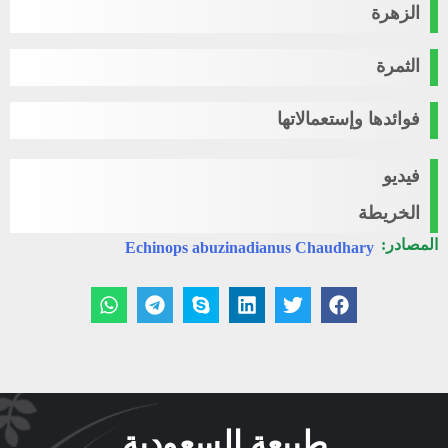
الزهرة
الثمرة
فوائدها وإستعمالاتها
فيديو
الخريطة
المصادر:
Echinops abuzinadianus Chaudhary
طبيعة السعودية