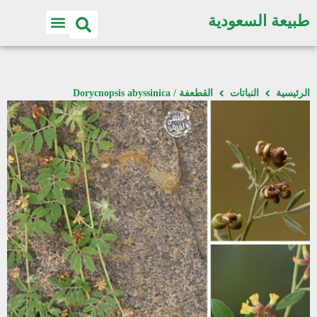
طبيعة السعودية
الرئيسية
النباتات
القطعفة / Dorycnopsis abyssinica