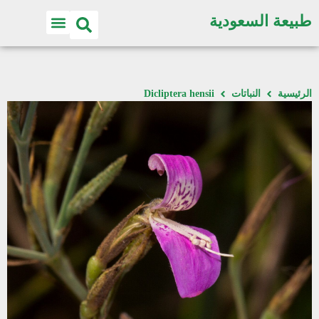
طبيعة السعودية
الرئيسية
النباتات
Dicliptera hensii