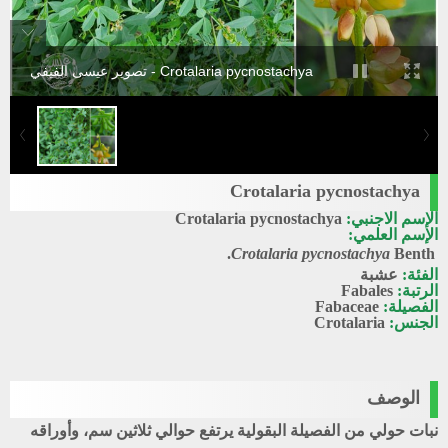
Crotalaria pycnostachya - تصوير عيسى الفيفي
Crotalaria pycnostachya
الإسم الاجنبي:
Crotalaria pycnostachya
الإسم العلمي:
Crotalaria pycnostachya
Benth.
الفئة:
عشبة
الرتبة:
Fabales
الفصيلة:
Fabaceae
الجنس:
Crotalaria
الوصف
نبات حولي من الفصيلة البقولية يرتفع حوالي ثلاثين سم، وأوراقه