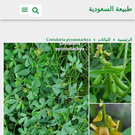
طبيعة السعودية
الرئيسية
النباتات
Crotalaria pycnostachya