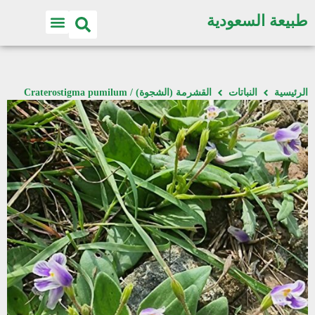
طبيعة السعودية
الرئيسية
النباتات
القشرمة (الشجوة) / Craterostigma pumilum