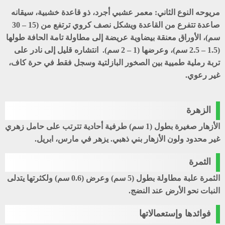
مريوحه النوع الثاني
: معمر عشبي أجرد، ذو قاعدة خشبية، سيقانه
صاعدة تتفرع من القاعدة ويشكل نصف كروي ترتفع من (15 – 30
سم)، الأوراق معنقة بيضاوية عريضة إلى مطاولة تامة الحافة طولها
(1.5 – 2.5 سم)، وعرضها (1 – 2 سم). انتشاره قليل إلى نادر على
تربة رملية طميية بين الصخور البازلتية وسجل فقط في حرة كاف،
غير رعوي.
الزهرة
الأزهار صغيرة بطول (1 سم) طرفية أحادية تترتب على حامل زهري
غير محدود ولون الأزهار بني ذهبي. يزهر في مارس، ابريل.
الثمرة
الثمرة علبة مطاولة بطول (5 سم) وعرض (0.6 سم) ولكثرتها يتدلى
النبات نحو الأرض عند النضج.
فوائدها وإستعمالاتها