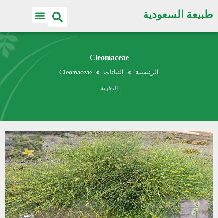
طبيعة السعودية
Cleomaceae
الرئيسية
النباتات
Cleomaceae
الذفرية