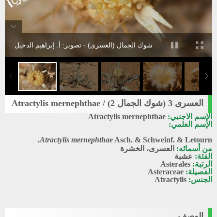
شوك الجمال (العسرى) - تصوير: أ. إبراهيم الدخيل
العسرى 3 (شوك الجمال 2) / Atractylis mernephthae
الإسم الاجنبي:
Atractylis mernephthae
الإسم العلمي:
Atractylis mernephthae
Asch. & Schweinf. & Letourn.
من أسمائه:
العسرى، الخشرة
الفئة:
عشبة
الرتبة:
Asterales
الفصيلة:
Asteraceae
الجنس:
Atractylis
الوصف