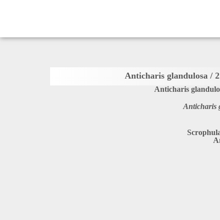
Anticharis glandulo
Anticharis
Scrophula
A