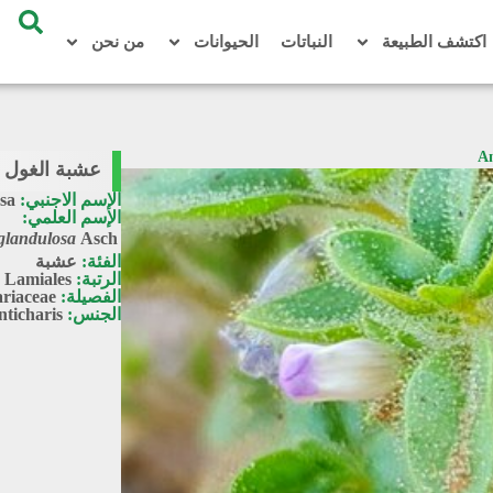
اكتشف الطبيعة
النباتات
الحيوانات
من نحن
عشبة الغول 2 / Anticharis glandulosa
الإسم الاجنبي:
sa
الإسم العلمي:
 glandulosa
Asch
الفئة:
عشبة
الرتبة:
Lamiales
الفصيلة:
riaceae
الجنس:
nticharis