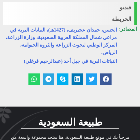
فيديو
الخريطة
المصادر:
الحسن، حمدان عجيريف، (1427هـ)، النباتات البرية في
مراعي شمال المملكة العربية السعودية، وزارة الزراعة،
المركز الوطني لبحوث الزراعة والثروة الحيوانية،
الرياض.
النباتات البرية في جبل أحد (عبدالرحيم فرغلي)
طبيعة السعودية
مرحباً بك في موقع طبيعة السعودية, هنا ستجد مجموعة واسعة من