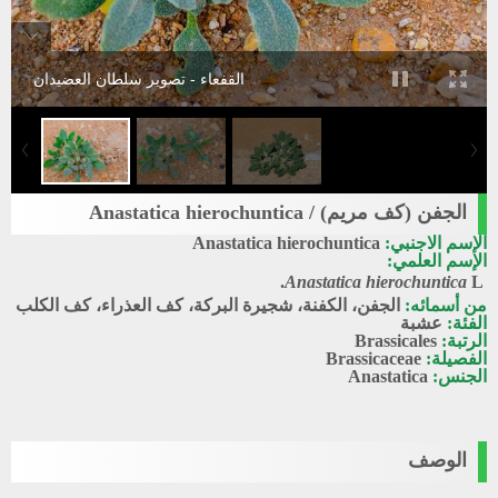
القفعاء - تصوير سلطان العضيدان
الجفن (كف مريم) / Anastatica hierochuntica
الإسم الاجنبي:
Anastatica hierochuntica
الإسم العلمي:
Anastatica hierochuntica
L.
من أسمائه:
الجفن، الكفنة، شجيرة البركة، كف العذراء، كف الكلب
الفئة:
عشبة
الرتبة:
Brassicales
الفصيلة:
Brassicaceae
الجنس:
Anastatica
الوصف