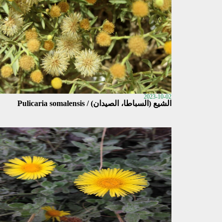
2023-10-02
الشيع (السباطا، الصيدان) / Pulicaria somalensis