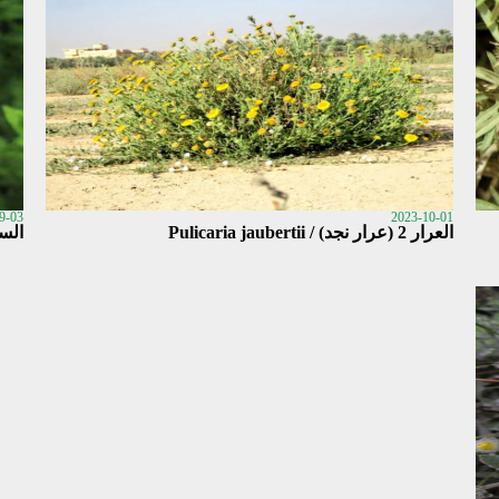
9-03
2023-10-01
العرار 2 (عرار نجد) / Pulicaria jaubertii
السكب 1 (العرار، ج