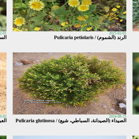
2-01
2025-02-01
الرند (الشموم) / Pulicaria petiolaris
السكب 2 (العرار
0-02
2024-08-25
الصيداء (الصيدانة، السباطي، شيع) / Pulicaria glutinosa
العرار 1 / tii