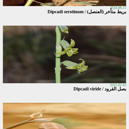
2024-08-15
بريط متأخر (العنصل) / Dipcadi serotinum
2023-02-02
بصل القرود / Dipcadi viride