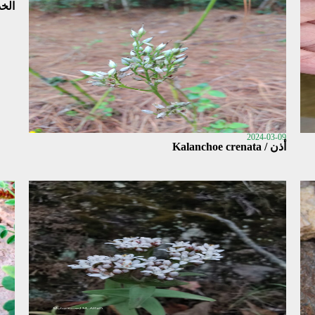
الخدردر / 
2024-03-09
أذن / Kalanchoe crenata