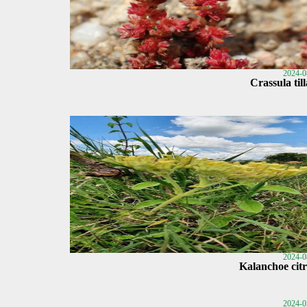
2024-0
Crassula til
2024-0
Kalanchoe citr
2024-0