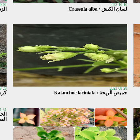
0-02
2023-10-10
لسان الكبش / Crassula alba
الزنمة 3 (الدميما) / ta
8-28
2023-08-28
حميض الريحة / Kalanchoe laciniata
كرسول 
1-31
المم