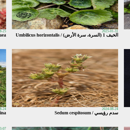
8-25
2025-01-31
الخيف 1 (السرة، سرة الأرض) / Umbilicus horizontalis
laea
8-24
2024-08-24
سدم رؤيسي / Sedum cespitosum
ina
3-07