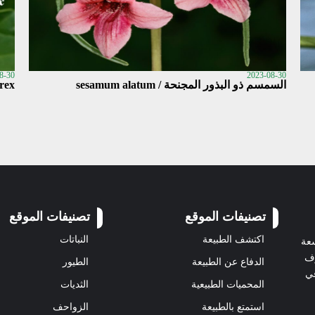
8-30
2023-08-30
السمسم ذو البذور المجنحة / sesamum alatum
rex
تصنيفات الموقع
تصنيفات الموقع
اكتشف الطبيعة
النباتات
سعة
رف
الدفاع عن الطبيعة
الطيور
في
المحميات الطبيعية
الثديات
استمتع بالطبيعة
الزواحف