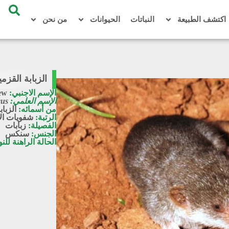
اكتشف الطبيعة
النباتات
الحيوانات
من نحن
الزبابة القزمية / etruscus
الإسم الاجنبي:
ew
الإسم العلمي:
cus
من أسمائه:
الزباب
الرتبة:
شفويات ال
الفصيلة:
زبابات
الجنس:
سنكس
الحالة الراهنة للن