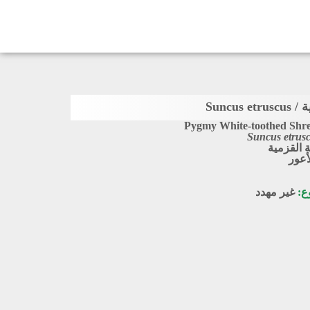
Suncus 
Pygmy White-toothed Shr
Suncus etrus
ة القزمية
أعور
وع:
غير مهدد