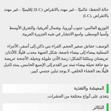
حالة الحفظ:
عالميًا – غير مهدد بالانقراض (LC)؛ إقليميًا – غير مهدد
بالانقراض .(LC)
التوزيع العالمي:
جنوب أوروبا، وشمال أفريقيا، والشرق الأوسط
وآسيا الوسطى. واسع الانتشار في شبه الجزيرة العربية.
الوصف:
خفاش صغير الحجم. الفراء بني داكن إلى أصفر، الأجزاء
السفلية بيضاء إلى بيضاء ناصعة. شكل الجبهة محدب قليلًا. االأذنان
عريضتان ومثلثتا الشكل؛ زنمة الأذن طويلة ونحيلة. الأجنحة عريضة
مع حافة نحيلة بيضاء تمتد من القدم إلى الإصبع الخامس. يمتد الذيل
قليلًا بعد الغشاء الخلفي. لا يوجد تباين جنسي كبير.
المعيشة والتغذية
يتغذى على أنواع مختلفة من الحشرات.
التكائر