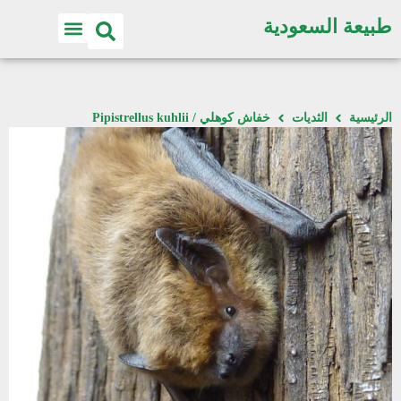
طبيعة السعودية
الرئيسية
الثديات
خفاش كوهلي / Pipistrellus kuhlii