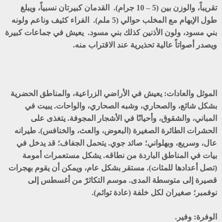
تقريباً، والوزن بين (5 – 10 جرام). القدمان كبيرتان نسبياً، ويبلغ
طول الإبهام مع المخلب حوالي (5 ملم). الفراء كثيف وناعم ولونه
بني مسود، ولون الأذنين كذلك بني مسود. يعيش في جماعات كبيرة
ويصدر أصواتاً عالية تحذيرية عند الاقتراب منه.
الموئل والعادات:
يعيش في الأراضي الزراعية، والمناطق الحضرية
بشكل شائع، والصحاري، وشبه الصحاري، والواحات. يبيت في
المباني، والشقوق، وأحيانًا في الأشجار المجوفة. يتغذى على
الحشرات الطائرة الصغيرة (البعوض، والعث، والخنافس). طيرانه
عال، وسريع، وبهلواني؛ صائد جوي. يتحمل الجفاف؛ قد يدخل في
بيات في المناطق الباردة من نطاقه. يشكل مستعمرات أمومة
(تصل أعدادها للمئات). مستقر بشكل عام، ويمكن أن يقوم بهجرات
قصيرة إلى متوسطة المدى. موسم التكاثرً من أغسطس إلى
نوفمبر؛ صغيران لكل خلفة (عادة توائم).
الوفرة:
وفير.