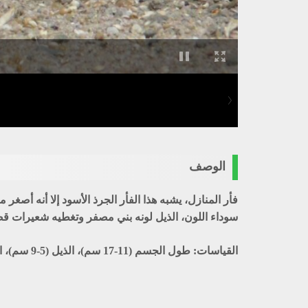
الوصف
فأر المنازل، يشبه هذا الفأر الجرذ الأسود إلا أنه أصغر
سوداء اللون، الذيل لونه بني مصفر وتغطيه شعيرات قص
القياسات: طول الجسم (11-17 سم)، الذيل (5-9 سم)، القدم الخلفية (1.5-2 سم)، الأذن (0.9-1.5 سم)، الجمجمة (1.7-2.4 سم).