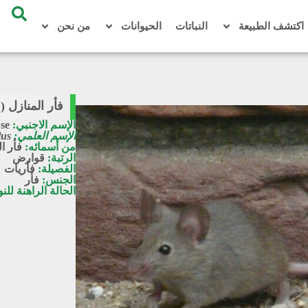
اكتشف الطبيعة
النباتات
الحيوانات
من نحن
فأر المنازل (مُدخل) /
الإسم الاجنبي:
se
الإسم العلمي:
lus
من أسمائه:
فأر ا
الرتبة:
قوارض
الفصيلة:
فأريات
الجنس:
فأر
الحالة الراهنة للن