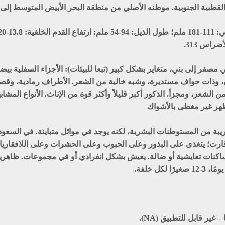
ة القطبية الجنوبية. موطنه الأصلي من منطقة البحر الأبيض المتوسط إل
فر إلى بني، متغاير بشكل كبير (تبعا للبيئات): الأجزاء السفلية بيضا
ان، وذات حواف مستديرة، وشبه خالية من الشعر. الأطراف رمادية، وقص
لشعر، ومجزأ. الذكور أكبر قليلاً وأكثر قوة من الإناث. الأنواع المشاب
ظهر غير مغطى بالأشواك
 من المستوطنات البشرية، لكنه يوجد في موائل متباينة. في السعودي
ارت؛ يتغذى على البذور وعلى الحبوب وعلى الحشرات وعلى اللافقاريا