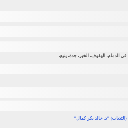
ي الدمام، الهفوف، الخبر، جدة، ينبع.
(الثديات) "د. خالد بكر كمال"