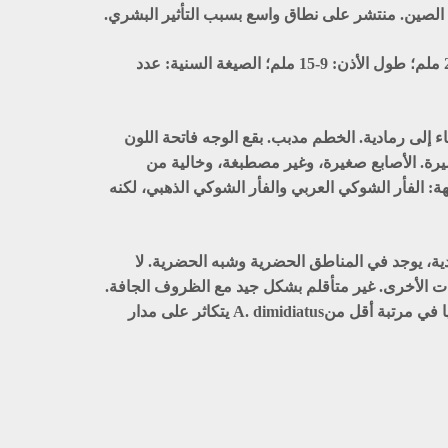
ى الصين. منتشر على نطاق واسع بسبب التأثير البشري.
وزن الجسم: 12-39 جرام؛ طول الجسم الكلي: 111-181 ملم؛ طول الذيل: 94-54 ملم: ارتفاع القدم الخلفية: 13.8-20 ملم؛ طول الأذن: 9-15 ملم؛ الصيغة السنية: عدد
ء إلى رمادية. الخطم مدبب. بقع الوجه فاتحة اللون
يرة. الأصابع صغيرة، وغير مصطبغة، وخالية من
هة: الفأر الشوكي العربي والفأر الشوكي الذهبي، لكنه
ة، يوجد في المناطق الحضرية وشبه الحضرية. لا
ت الأخرى. غير متأقلم بشكل جيد مع الظروف الجافة.
ليلي بشكل رئيسي؛ مع تسجيل نشاط النهاري. يشكل ساكنات تعايشية أو ضالة. يعيش بشكل انفرادي أو في مجموعات. ظاهريا في مرتبة أقل منA. dimidiatus يتكاثر على مدار