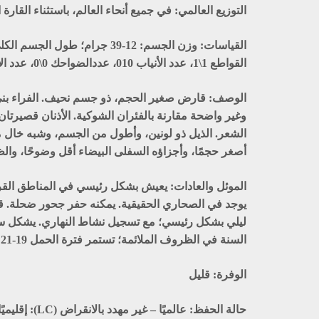
التوزيع العالمي:
في جميع أنحاء العالم، باستثناء القار
القياسات:
القواطع 1\1، عدد الأنياب 010، عددالضواحك 0\0، عدد الأضراس 313.
الوصف:
قارض صغير الحجم، ذو جسم نحيف. الفراء بني مص
وغير واضحة مقارنة بالفئران الشوكية. الأذنان قصيرت
الشعر. الذيل ذو لونين، وأطول من الجسم، وشبه خال من ا
أصغر حجمًا، وأجزاؤه السفلى البيضاء أقل وضوحًا، وال
الموئل والعادات:
يعيش بشكل رئيسي في المناطق القريبة
يوجد في الصحاري الحقيقية. يمكنه حفر جحور ضحلة. ق
السنة في الظروف الملائمة؛ تستمر فترة الحمل 19-21 يومًا، 3-12 صغيرًا لكل خلفة.
الوفرة:
قليل
حالة الحفظ:
عالميًا – غير مهدد بالانقراض (LC): إقليميًا – غير قابل للتطبيق (NA).