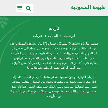
طبيعة السعودية
فأريات
الرئيسية
الثديات
فأريات
فصيلة الفأريات (Muridae) تضم 162 جنسًا و 871 نوعًا. تعد هذه الفصيلة واحدة
من أكبر عائلات القوارض وتضم مجموعة متنوعة من الأنواع التي تعيش في
كل الموائل العالمية تقريبًا باستثناء القارة القطبية الجنوبية. تعيش الفأريات
في الغابات الكثيفة والصحاري القاحلة والمروج الخضراء. معظم أنواع
الفأريات تزن أقل من 100 جرام وهي ليلية، على الرغم من أن بعض الأنواع قد
تكون أصغر أو أكبر بكثير، أو تظهر نشاطًا نهارياً.
الفأريات انتهازية، ويتنوع نظامها الغذائي بشكل كبير، من آكلة للنباتات إلى
آكلة للحوم. وهي تعتمد على مجموعة واسعة من المصادر الغذائية المتاحة.
تتميز استراتيجياتها التناسلية بالتنوع أيضًا، حيث يمكن لبعض الأنواع أن تنتج
العديد من الخلفات الكبيرة سنويًا. يوجد في المملكة العربية السعودية 18 نوعًا
من الفأريات.