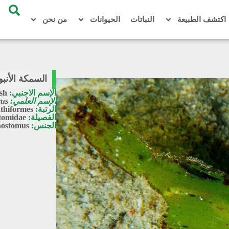
اكتشف الطبيعة
النباتات
الحيوانات
من نحن
السمكة الأنبوب
الإسم الاجنبي:
ish
الإسم العلمي:
rus
الرتبة:
thiformes
الفصيلة:
tomidae
الجنس:
nostomus