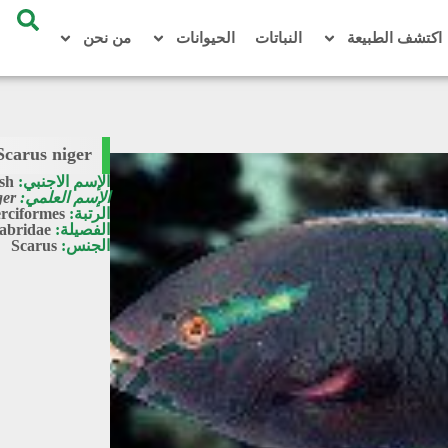
اكتشف الطبيعة
النباتات
الحيوانات
من نحن
Scarus niger
الإسم الاجنبي:
sh
الإسم العلمي:
ger
الرتبة:
rciformes
الفصيلة:
abridae
الجنس:
Scarus