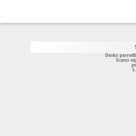
Dusky parrotfi
Scarus ni
pe
L