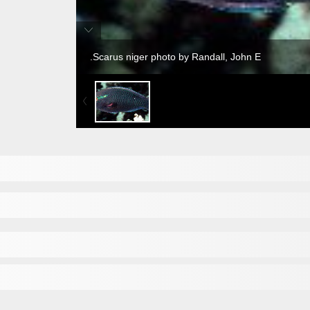
Scarus niger photo by Randall, John E.