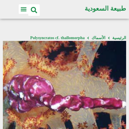
طبيعة السعودية
الرئيسية
الأسماك
Polysyncratos cf. thallomorpha