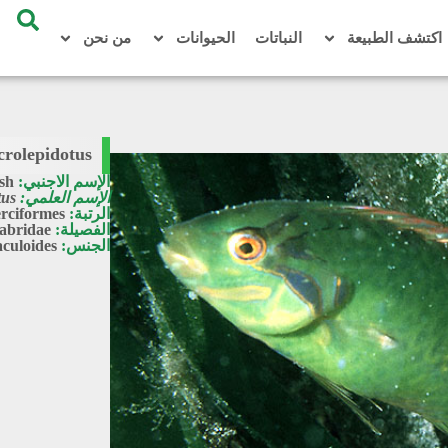
اكتشف الطبيعة
النباتات
الحيوانات
من نحن
rolepidotus
الإسم الاجنبي:
ish
الإسم العلمي:
tus
الرتبة:
rciformes
الفصيلة:
abridae
الجنس:
culoides