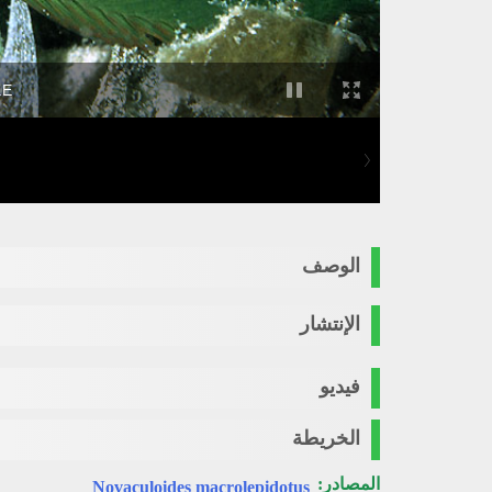
E.
الوصف
الإنتشار
فيديو
الخريطة
المصادر:
Novaculoides macrolepidotus