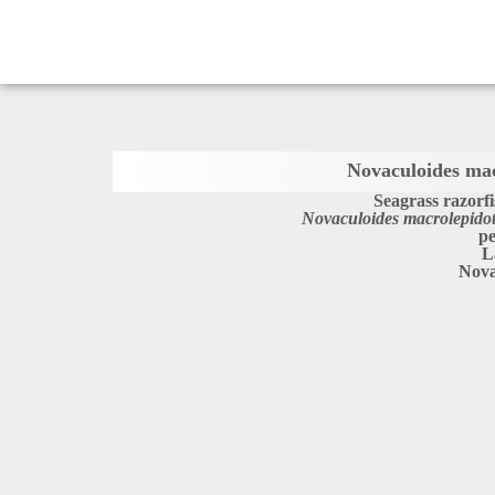
Novaculoides mac
Seagrass razorf
Novaculoides macrolepido
pe
L
Nova