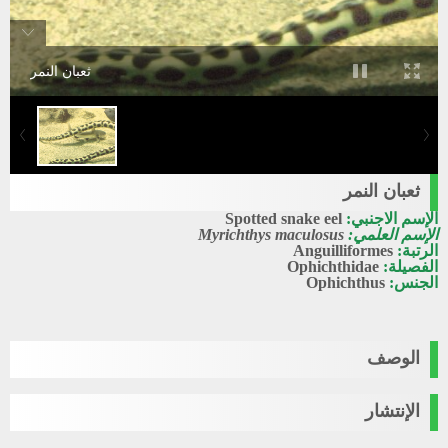
ثعبان النمر
ثعبان النمر
الإسم الاجنبي:
Spotted snake eel
الإسم العلمي:
Myrichthys maculosus
الرتبة:
Anguilliformes
الفصيلة:
Ophichthidae
الجنس:
Ophichthus
الوصف
الإنتشار