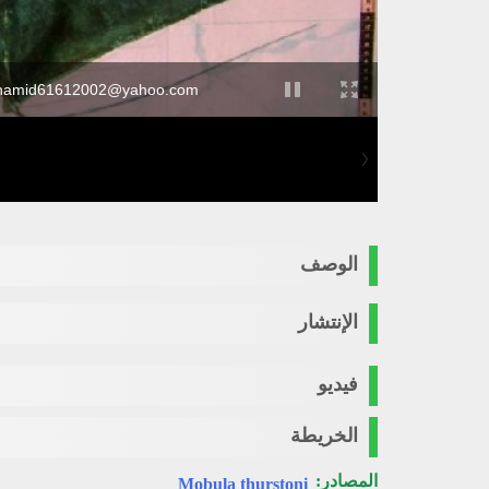
y hamid61612002@yahoo.com
الوصف
الإنتشار
فيديو
الخريطة
المصادر:
Mobula thurstoni