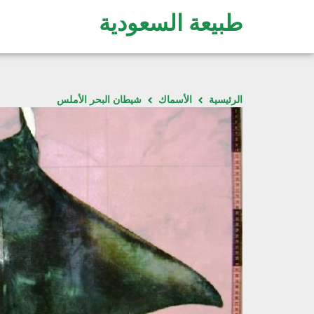
طبيعة السعودية
الرئيسية
الأسماك
ﺷﻴﻄﺎﻥ ﺍﻟﺒﺤﺮ ﺍﻷﻣﻠﺲ