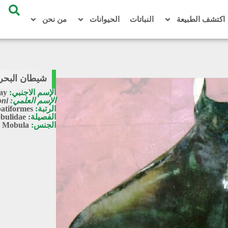
اكتشف الطبيعة
النباتات
الحيوانات
من نحن
ﺷﻴﻄﺎﻥ ﺍﻟﺒﺤﺮ
الإسم الاجنبي:
ray
الإسم العلمي:
oni
الرتبة:
atiformes
الفصيلة:
bulidae
الجنس:
Mobula