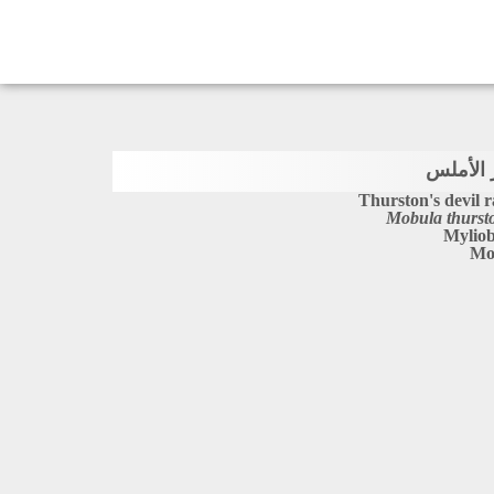
 ﺍﻷﻣﻠﺲ
Thurston's devil 
Mobula thurst
Myliob
Mo