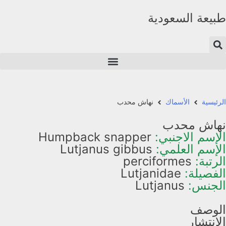
طبيعة السعودية
الرئيسية
الأسماك
نهاش محدب
نهاش محدب
الإسم الاجنبي:
Humpback snapper
الإسم العلمي:
Lutjanus gibbus
الرتبة:
perciformes
الفصيلة:
Lutjanidae
الجنس:
Lutjanus
الوصف
الإنتشار