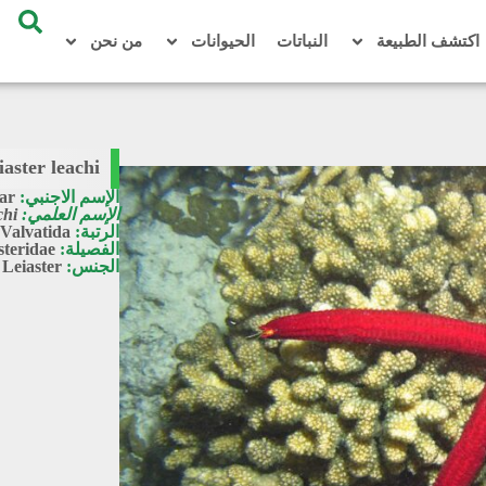
اكتشف الطبيعة
النباتات
الحيوانات
من نحن
iaster leachi
الإسم الاجنبي:
tar
الإسم العلمي:
chi
الرتبة:
Valvatida
الفصيلة:
steridae
الجنس:
Leiaster