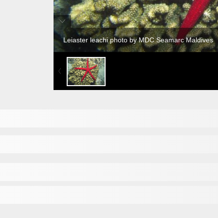
Leiaster leachi photo by MDC Seamarc Maldives