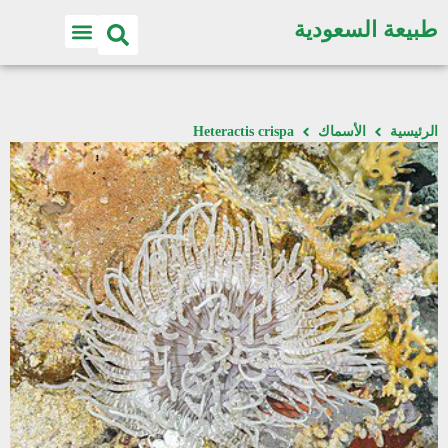
طبيعة السعودية
الرئيسية
الأسماك
Heteractis crispa