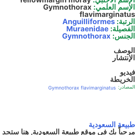
الإسم العلمي:
Gymnothorax
flavimarginatus
الرتبة:
Anguilliformes
الفصيلة:
Muraenidae
الجنس:
Gymnothorax
الوصف
الإنتشار
فيديو
الخريطة
المصادر:
Gymnothorax flavimarginatus
طبيعة السعودية
مرحباً بك في موقع طبيعة السعودية, هنا ستجد