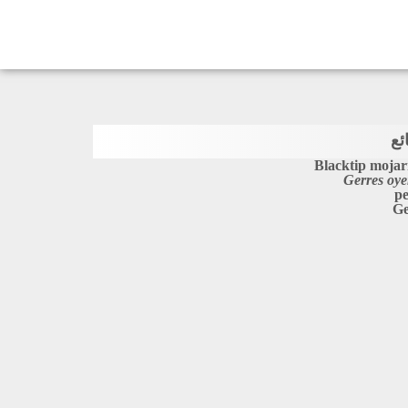
ئع
Blacktip mojar
Gerres oy
pe
Ge