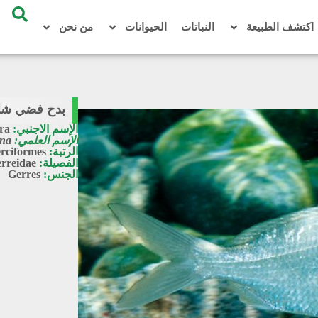
اكتشف الطبيعة
النباتات
الحيوانات
من نحن
بدح فضي شا
الإسم الاجنبي:
ra
الإسم العلمي:
ena
الرتبة:
rciformes
الفصيلة:
rreidae
الجنس:
Gerres