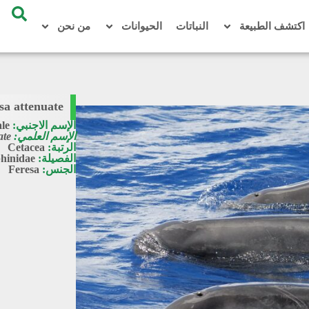
اكتشف الطبيعة
النباتات
الحيوانات
من نحن
sa attenuate
الإسم الاجنبي:
le
الإسم العلمي:
ate
الرتبة:
Cetacea
الفصيلة:
hinidae
الجنس:
Feresa