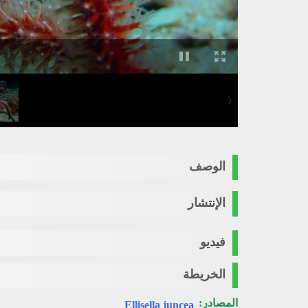
الوصف
الإنتشار
فيديو
الخريطة
المصادر:
Ellisella juncea