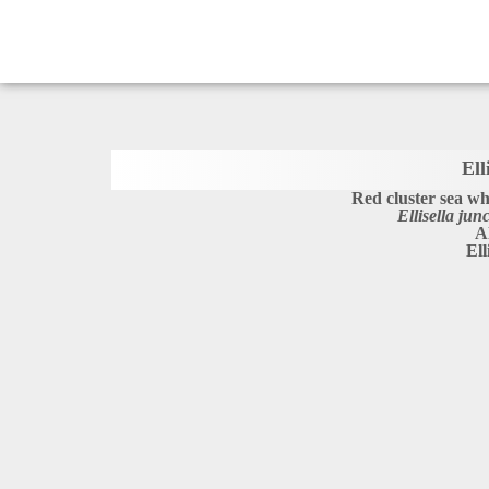
Ell
Red cluster sea wh
Ellisella jun
A
Ell