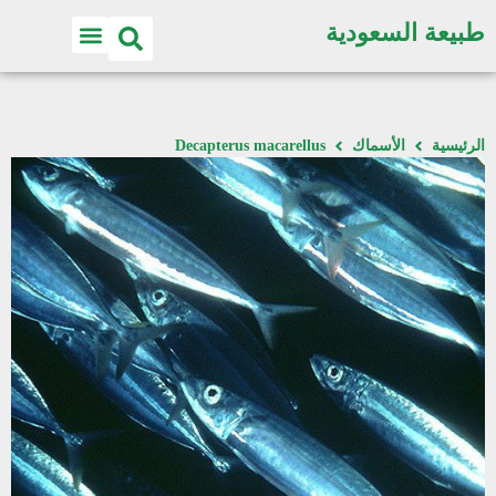
طبيعة السعودية
الرئيسية
الأسماك
Decapterus macarellus