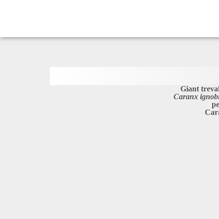
Giant treva
Caranx ignobi
pe
Car