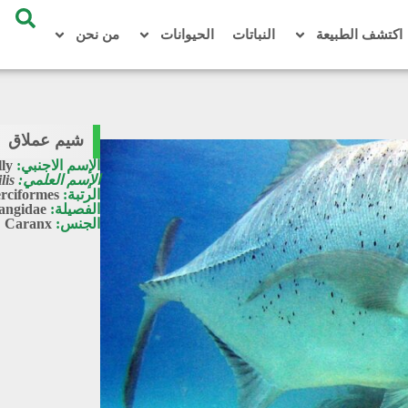
اكتشف الطبيعة
النباتات
الحيوانات
من نحن
شيم عملاق
الإسم الاجنبي:
lly
الإسم العلمي:
lis
الرتبة:
rciformes
الفصيلة:
angidae
الجنس:
Caranx