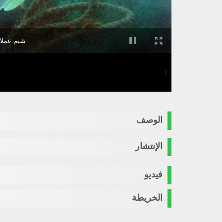
شيم عملاق تصوير NMFS/OPR
الوصف
الإنتشار
فيديو
الخريطة