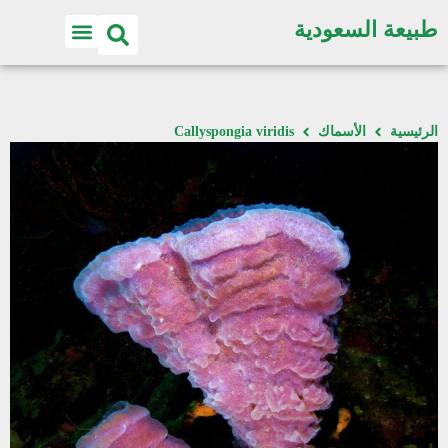
طبيعة السعودية
الرئيسية
الأسماك
Callyspongia viridis