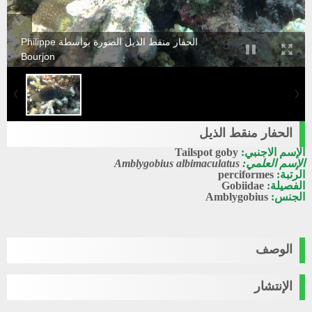
الحفار منقط الذيل الصورة بواسطة Philippe
Bourjon
الحفار منقط الذيل
الإسم الاجنبي:
Tailspot goby
الإسم العلمي:
Amblygobius albimaculatus
الرتبة:
perciformes
الفصيلة:
Gobiidae
الجنس:
Amblygobius
الوصف
الإنتشار