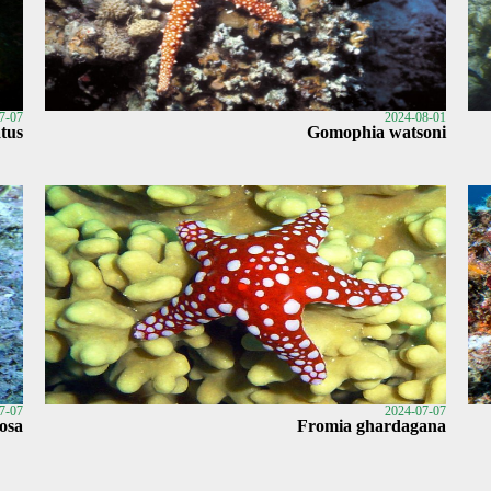
7-07
2024-08-01
tus
Gomophia watsoni
7-07
2024-07-07
osa
Fromia ghardagana