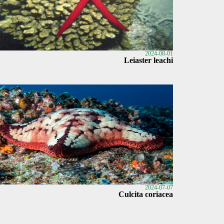
2024-08-01
Leiaster leachi
2024-07-07
Culcita coriacea