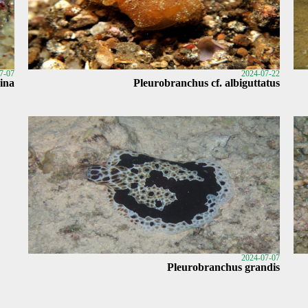
7-07
2024-07-22
rina
Pleurobranchus cf. albiguttatus
2024-07-07
Pleurobranchus grandis