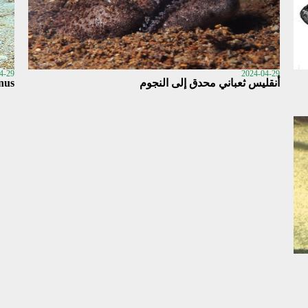
4-29
2024-04-29
أنقليس ثعباني محدق إلى النجوم
nus