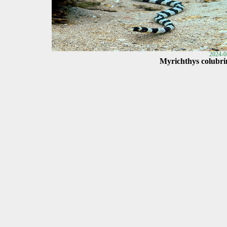
2024-0
Myrichthys colubri