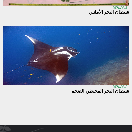
2024-08-11
ﺷﻴﻄﺎﻥ ﺍﻟﺒﺤﺮ ﺍﻷﻣﻠﺲ
2024-08-01
شيطان البحر المحيطي الضخم