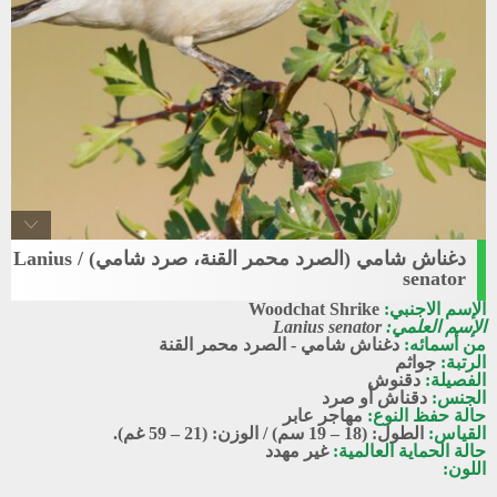
دغناش شامي (الصرد محمر القنة، صرد شامي) / Lanius
Woodchat_Shrike1
senator
دغناش شامي - الصرد محمر القنة
الإسم الاجنبي:
Woodchat Shrike
الإسم العلمي:
Lanius senator
من أسمائه:
دغناش شامي - الصرد محمر القنة
الرتبة:
جواثم
الفصيلة:
دقنوش
الجنس:
دقناش أو صرد
حالة حفظ النوع:
مهاجر عابر
القياس:
الطول: (18 – 19 سم) / الوزن: (21 – 59 غم).
حالة الحماية العالمية:
غير مهدد
اللون: