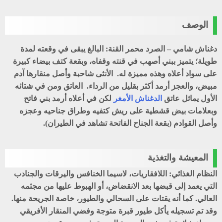
الوصف
دغناش شامي – الصرد محمر القنة: البالغ يبقى في وقعته لمدة
طويلة؛ يتميز ببني أصهب في قنته وقفاه، وبقعة كتف بيضاء كبيرة
على سواد أعلاه وهذه مميزة له. الأنثى شاحبة وأصل منقارها آدم
مبيض، والعجز أرمد أكثر بقليل من الرداء. العاتق ومن في شتائه
الأول يماثل عاتق
الدغناش الأمغر
لكن في أعلاه أرمد بني فاتح
وبعلامات بيض قشطية على ريش كتفيه وطراق جناحيه وعجزه
وأصل القوادم (بقعة الجناح الفاتحة تشاهد في الطيران).
المعيشة والتغذية
النظام الغذائي: اللافقاريات، لاسيما الخنافس واليرقات والجنادب
التي يعمد إلى قبضها بعد الانقضاض، أو الهبوط عليها من مجثمه
العالي. كما أنه يقتات على السحالي والطيور، خاصة الجريحة منها.
وقد تم تسجيله يأكل طيور قبرة متوجة وفضي المنقار الأفريقي