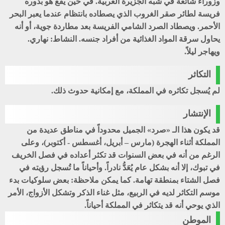
وزوراء شائعة في شبه الجزيرة العربية. في حين يقع هو بدوره
فريسة لطائر صقر الغروب الذي يصطاده بانتظام عندما يعبر البحر
الأحمر. ويصطاد الصرد الشامي الفريسة بعد مطاردة جوية، أو أنه
يحاول سرقة المواد الغذائية من أفراد جنسه. النشاط: نهاري.
ويهاجر ليلاً.
التكاثر
لم يُسجل تكاثره في المملكة، مع إمكانية حدوث ذلك.
الإنتشار
قد يكون هذا الـ «صرد» الجميل محدوداً في مناطق عديدة من
المملكة أثناء الهجرة (مارس – أبريل، أغسطس - أكتوبر)، وعلى
الرغم من أنه في بعض السنوات قد تكثر أعداده في فصل الخريف
في تبوك، إلا أنه بشكل عام يُعَدُّ نادراً. وأحياناً ما تُسجل رؤيته في
فصل الشتاء بمنطقة تهامة. كما يمكن ملاحظة: بعض سلوكيات بدء
موسم التكاثر لديه في الربيع، مثل غناء الذكر وتشكل الأزواج، الأمر
الذي يوحي أنه قد يتكاثر في المملكة أحياناً.
الموطن