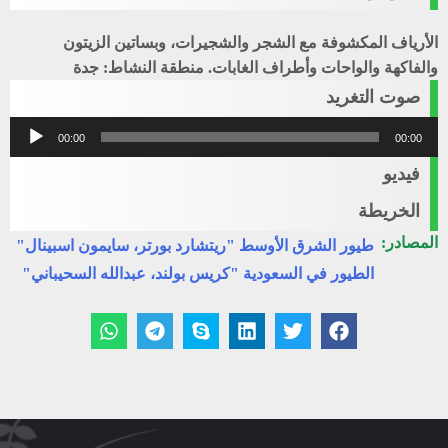
الأرياف المكشوفة مع الشجر والشجيرات، وبساتين الزيتون
والفاكهة والواحات وأطراف الغابات. منطقة النشاط: جدة
صوت التغريد
مشغل
00:00
00:00
الصوت
فيديو
الخريطة
المصادر:
طيور الشرق الأوسط "ريتشارد بورتر، سايمون اسبينال"
الطيور في السعودية "كريس بولند، عبدالله السحيباني"