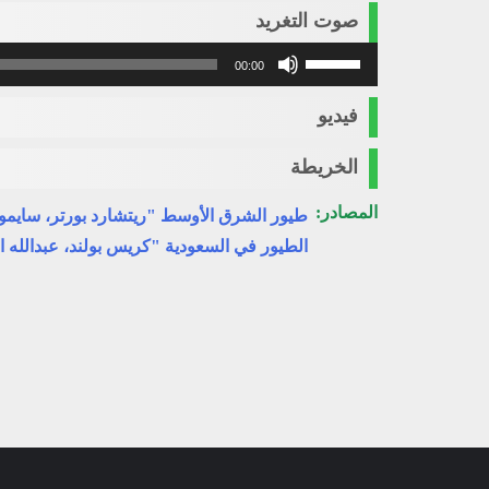
صوت التغريد
استخدم
00:00
مفاتيح
الأسهم
فيديو
أعلى/
أسفل
الخريطة
لزيادة
أو
المصادر:
طيور الشرق الأوسط "ريتشارد بورتر، سايمو
خفض
الطيور في السعودية "كريس بولند، عبدالله ا
مستوى
الصوت.