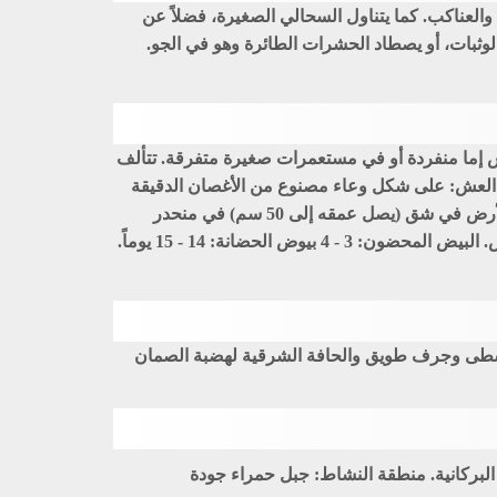
والعناكب. كما يتناول السحالي الصغيرة، فضلاً عن
لوثبات، أو يصطاد الحشرات الطائرة وهو في الجو.
عشش إما منفردة أو في مستعمرات صغيرة متفرقة. تتألف
ر. العش: على شكل وعاء مصنوع من الأغصان الدقيقة
وسيقان العشب مبطن بشكل كثيف بالصوف وشعر الإبل والريش والنباتات وعادة ما يوضع على ارتفاع 1.5 - 6 م فوق سطح الأرض في شق (يصل عمقه إلى 50 سم) في منحدر
صخري، أو جرف، أو منحدر صغير، أو تحت جلمود. وتشكل الحصى الصغيرة التي توضع داخل شق العش، رصيفاً يؤدي إلى العش. البيض المحضون: 3 - 4 بيوض الحضانة: 14 - 15 يوماً.
الوسطى وجرف طويق والحافة الشرقية لهضبة الصمان
البركانية. منطقة النشاط: جبل حمراء جودة