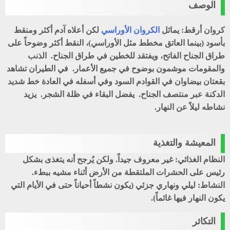
الوصف
كروان أرقط: يماثل
الكروان الأوراسي
لكن أعلاه آدم أكثر ومنقط
بأسود (بينما العاتق مخطط مثل الأوراسي)، النقط أكثر وضوحاً على
طراق الجناح الفاتح، ويفتقد للخطين في طراق الجناح. الذنب
والمقومات موشمون بوضوح في جميع الأعمار. في الطيران تشاهد
بقعتان بيضاوان في القوادم السود وفي أسفله في العادة خط شديد
الدكنة عبر منتصف الجناح. يفضل البقاء في ظلة الشجر. يزيد
نشاطه ليلاً عن النهار.
المعيشة والتغذية
النظام الغذائي: غير معروف جيداً. ولكن يُرجح أنه يتغذى بشكل
رئيس على الحشرات الملتقطة من الأرض أثناء مشيه ببطء.
النشاط: ليلي ونهاري جزئي (يكون نشطاً أحياناً حتى في الأيام التي
يكون النهار فيها غائماً).
التكاثر