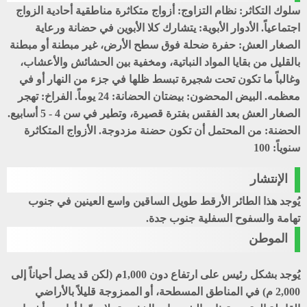
سلوك التكاثر: نظام التزاوج: أزواج متكاثرة مناطقية أحادية الزواج
اجتماعياً. الأدوار الأبوية: يتشارك كلا الأبوين في حضانة ورعاية
الصغار العش: حفرة ضحلة فوق سطح الأرض، غير مبطنة أو مبطنة
بالقليل من بقايا المواد النباتية، ومخفية بين الحشائش والأعشاب،
وغالباً ما تكون تحت شجيرة تبسط ظلها في جزء من النهار أو في
معظمه. البيض المحضون: بيضتان الحضانة: 24 يوماً. الفراخ: تهجر
الصغار العش بعد الفقس بفترة قصيرة، وتطير في سن 4 - 5 أسابيع.
الحضنة: من المحتمل أن تكون حضنة مزدوجة. الأزواج المتكاثرة
سنوياً: 100
الإنتشار
يُوجد هذا الطائر الأرقط طويل الساقين واسع العينين في جنوب
تهامة والسفوح السفلية جنوب جدة.
الموطن
يُوجد بشكل رئيس على ارتفاع دون 1,000م (لكن قد يصل أحياناً إلى
2,000 م) في المناطق المسطحة، أو الممزوجة قليلاً بالأراضي