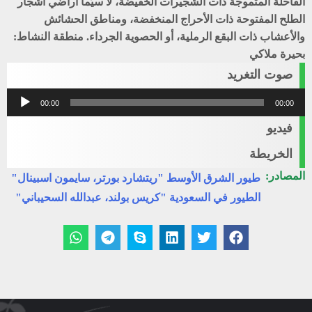
القاحلة المتموجة ذات الشجيرات الخفيضة، لا سيّما أراضي أشجار
الطلح المفتوحة ذات الأحراج المنخفضة، ومناطق الحشائش
والأعشاب ذات البقع الرملية، أو الحصوية الجرداء. منطقة النشاط:
بحيرة ملاكي
صوت التغريد
مشغل
00:00
00:00
الصوت
فيديو
الخريطة
المصادر:
طيور الشرق الأوسط "ريتشارد بورتر، سايمون اسبينال"
الطيور في السعودية "كريس بولند، عبدالله السحيباني"