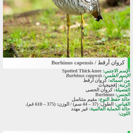
كروان أرقط / Burhinus capensis
Spotted_thick-knee
الإسم الاجنبي:
Spotted Thick-knee
كَرَوَان أَرْقَط
الإسم العلمي:
Burhinus capensis
من أسمائه:
كروان أرقط
الرتبة:
إفجيجيات
الفصيلة:
كروان الحصى
الجنس:
Burhinus
حالة حفظ النوع:
مقيم متناسل
القياس:
الطول: (37 – 44 سم) / الوزن: (375 – 610 غم).
حالة الحماية العالمية:
غير مهدد
اللون: