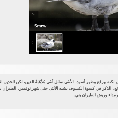
Smew
مقششة بيضاء
ببرقع وظهر أسود. الأنثى تماثل أنثى مُذْهَبَةُ العين، لكن الخدين الأ
لشائع. الذكر في كسوة الكسوف يشبه الأنثى حتى شهر نوفمبر. الطيران
 رمداء وريش الطيران بني.