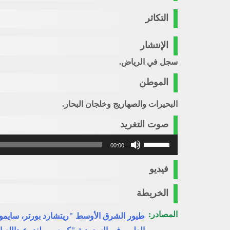
التكاثر
الإنتشار
سجل في الرياض.
الموطن
البحيرات والصهاريج وخلجان البحار.
صوت التغريد
استخدم
00:00
مفاتيح
الأسهم
فيديو
أعلى/
أسفل
الخريطة
لزيادة
أو
المصادر:
طيور الشرق الأوسط "ريتشارد بورتر، سايمو
خفض