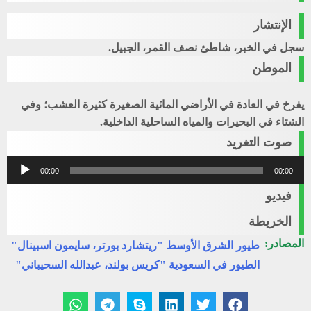
الإنتشار
سجل في الخبر، شاطئ نصف القمر، الجبيل.
الموطن
يفرخ في العادة في الأراضي المائية الصغيرة كثيرة العشب؛ وفي
الشتاء في البحيرات والمياه الساحلية الداخلية.
صوت التغريد
مشغل
00:00
00:00
الصوت
فيديو
الخريطة
المصادر:
طيور الشرق الأوسط "ريتشارد بورتر، سايمون اسبينال"
الطيور في السعودية "كريس بولند، عبدالله السحيباني"