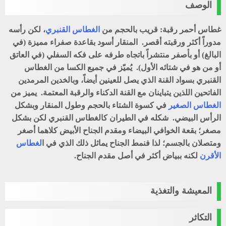
الوصف
غطاس أحمر رقبة: قريب بالحجم من
الغطاس القنبري
، لكن رأسه
مدوراً أكثر ورقبته أقصر. المنقار أسود بقاعدة صفراء مميزة (في
البالغ) أو بأصفر منتشراً باتجاه طرفه على فكه السفلي (في العاتق
أو من هو في شتائه الأول). يُميّز في جميع الكسا من الغطاس
القنبري بسواد القنة الذي يصل للعينين أيضاً، وبالخدين المرمدين
الفاتحين اللذين يتباينان مع القنة الدكناء والرقبة المعتمة. يميز من
الغطاس الصغير
في كسوة الشتاء بالحجم وطول المنقار وبشكل
الرأس البيضي. شكله في الطيران كالغطاس القنبري لكن بشكل
مصغر؛ بقعة الخوافي البيضاء ومقدم الجناح الأبيض كلاهما أصغر
ومتصلان بالجسم؛ لذا فنمط الجناح يماثل ذلك الذي في ا
لغطاس
الأقرن
لكنه ببياض أكثر في أصل مقدم الجناح.
المعيشة والتغذية
التكاثر