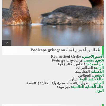
غطاس أحمر رقبة / Podiceps grisegena
Red-necked_grebe
الإسم الاجنبي:
Red-necked Grebe
غطاس أحمر رقبة
الإسم العلمي:
Podiceps grisegena
من أسمائه:
غَطَّاس أحْمَر رَقَبَة
الرتبة:
الغطاسيات
الفصيلة:
الغطاسية
الجنس:
الغطاس
حالة حفظ النوع:
شارد
القياس:
الطول: (40 – 50 سم)، باع الجناح: (81سم).
حالة الحماية العالمية:
غير مهدد
اللون: