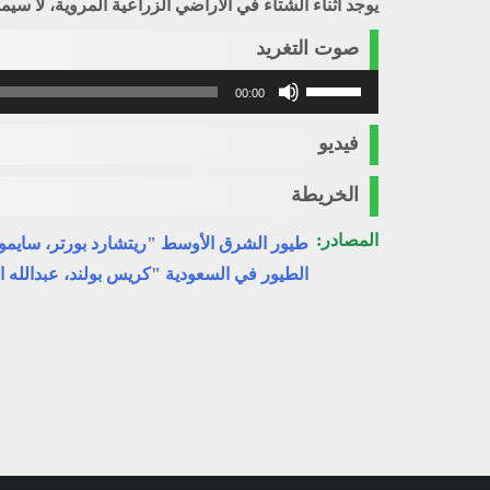
يوجد أثناء الشتاء في الأراضي الزراعية المروية، لا 
صوت التغريد
استخدم
00:00
مفاتيح
الأسهم
فيديو
أعلى/
أسفل
الخريطة
لزيادة
أو
المصادر:
طيور الشرق الأوسط "ريتشارد بورتر، سايمو
خفض
الطيور في السعودية "كريس بولند، عبدالله ا
مستوى
الصوت.