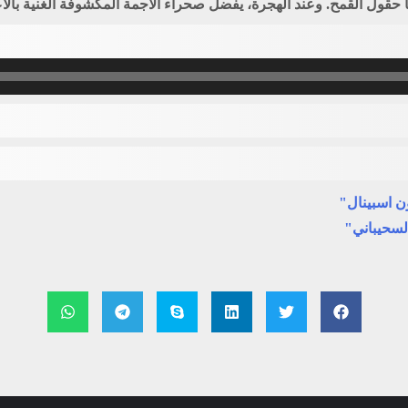
سيما حقول القمح. وعند الهجرة، يفضل صحراء الأجمة المكشوفة الغنية 
ن اسبينال"
لسحيباني"