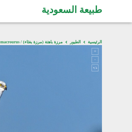
طبيعة السعودية
الرئيسية
الطيور
مرزة باهتة (مرزة بغثاء) / Circus macrourus