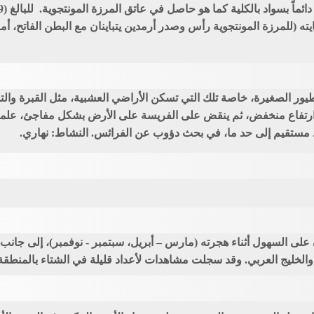
(للمرزة المونتجوية رأس وصدر أرمدين يتباينان مع البطن الفاتح، أم
ور الصغيرة، خاصة تلك التي تسكن الأراضي العشبية، مثل القبرة والت
تفاع منخفض، ثم ينقض على الفريسة على الأرض بشكل مفاجئ، علماً أن ا
ط مستقيم إلى حد ما، في بحث دؤوب عن الفرائس. النشاط: نهاري.
ى السهول أثناء هجرته (مارس – أبريل، سبتمبر - نوفمبر)، إلى جانب الإ
والخليج العربي. وقد سجلت مشاهدات لأعداد قليلة في الشتاء بالمنطق