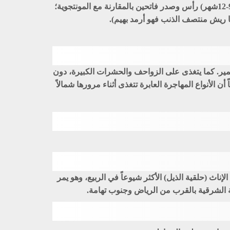
متوزع بتساو من الأصل للأطراف، أطراف القوادم تبدو دائماً بسواد بالكلية كما هو حاصل في عاتق المرزة المونتجوية. للبالغ (9-12شهر) رأس وصدر فاتحين بالمقارنة مع المونتجوية؛
ا ريش منتصف الذنب فهو أرمد بهيم).
مير. كما يتغذى على الزواحف والحشرات الكبيرة، دون
لأنواع المهاجرة العابرة تتغذى أثناء مرورها شمالاً
ناث (حلقية الذيل) الأكثر شيوعاً في الربيع، وهو يمر
ة الشرقية بالقرب من الرياض وجنوب تهامة.