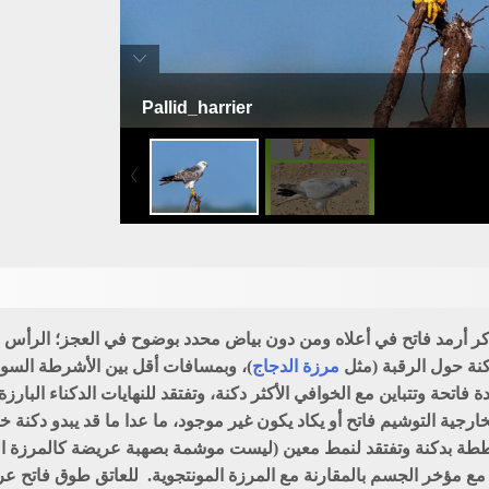
Pallid_harrier
مرزة بغثاء
لذكر أرمد فاتح في أعلاه ومن دون بياض محدد بوضوح في العجز؛ الرأس 
كنة حول الرقبة (مثل
مرزة الدجاج
)، وبمسافات أقل بين الأشرطة السود
 فاتحة وتتباين مع الخوافي الأكثر دكنة، وتفتقد للنهايات الدكناء البار
خارجية التوشيم فاتح أو يكاد يكون غير موجود، ما عدا ما قد يبدو دكن
خططة بدكنة وتفتقد لنمط معين (ليست موشمة بصهبة عريضة كالمرزة المو
 مع مؤخر الجسم بالمقارنة مع المرزة المونتجوية. للعاتق طوق فاتح عر