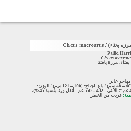
ء) / Circus macrourus
Pallid Harr
Circus macrou
بغثاء، مرزة باهتة
مهاجر عابر
الطول: (40 – 48 سم) / باع الجناح: (100 – 121 سم) / الوزن:
مية:
قريب من الخطر