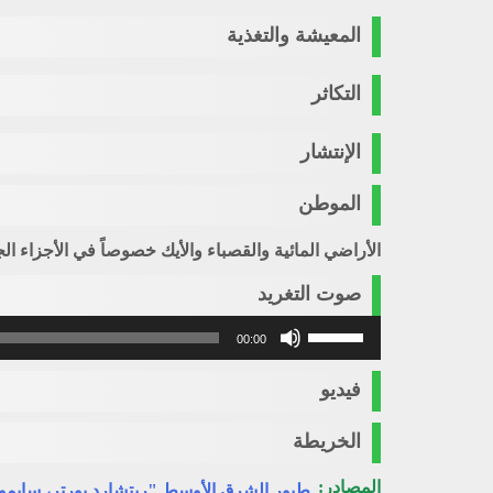
المعيشة والتغذية
التكاثر
الإنتشار
الموطن
الأراضي المائية والقصباء والأيك خصوصاً في الأجزاء ا
صوت التغريد
استخدم
00:00
مفاتيح
الأسهم
فيديو
أعلى/
أسفل
الخريطة
لزيادة
أو
المصادر:
طيور الشرق الأوسط "ريتشارد بورتر، سايمو