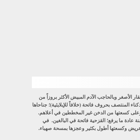
قار الأصغر وبالحاجب الآدم المبيض الأكثر بروزاً من
ء المنتصف بحروف فاتحة (خلافاً للإبلايثية)؛ جناحاها
ن وعلى كسعتها من الدخن غير المخططين في أعلاهم.
نة عادة ما يرفع؛ القزحية فاتحة في البالغين. في
ب عريض وكسعتها أطول بكثير وعجزها بمسحة صهباء.