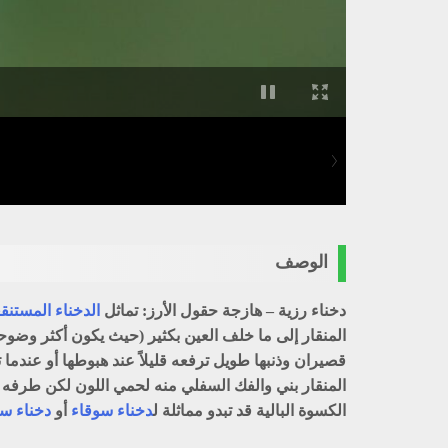
الوصف
دخناء رزية – هازجة حقول الأرز: تماثل
الدخناء المستنق
المنقار إلى ما خلف العين بكثير (حيث يكون أكثر وضوحاً
قصيران وذنبها طويل ترفعه قليلاً عند هبوطها أو عندم
المنقار بني والفك السفلي منه لحمي اللون لكن طرفه في 
الكسوة البالية قد تبدو مماثلة ل
دخناء سوقاء
أو
دخناء س