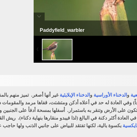
Paddyfield_warbler
دخناء رزية - هازجة حقول الأرز
عية
و
الدخناء الأوراسية
و
الدخناء الإبلايثية
غير أنها أصغر. تميز منهم بالمن
) وفي العادة له حد في أعلاه أدكن ومتشتت، قفاها مرمد والمقومات دكنا
ا تكون على الأرض وتنقر به باستمرار. أسفلها بمسحة أدفأ على الجنبي
العادة أكثر دكنة في البالغ (لذا فيبدو منقارها بنهاية دكناء). ريش الق
ايكسية
بكسوة بالية، لكنها تفتقد للبياض على جانبي الذنب ولها حاج