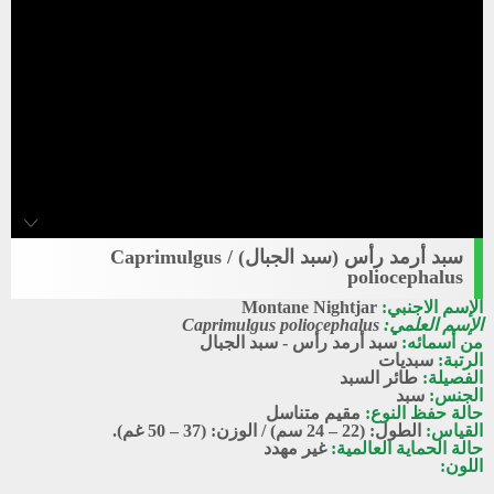
سبد أرمد رأس (سبد الجبال) / Caprimulgus
Mountain_Nightjar1
poliocephalus
سبد أرمد رأس - سبد الجبال
الإسم الاجنبي:
Montane Nightjar
الإسم العلمي:
Caprimulgus poliocephalus
من أسمائه:
سبد أرمد رأس - سبد الجبال
الرتبة:
سبديات
الفصيلة:
طائر السبد
الجنس:
سبد
حالة حفظ النوع:
مقيم متناسل
القياس:
الطول: (22 – 24 سم) / الوزن: (37 – 50 غم).
حالة الحماية العالمية:
غير مهدد
اللون: