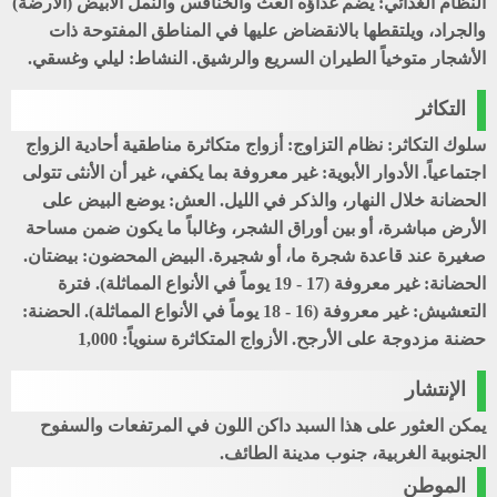
النظام الغذائي: يضم غذاؤه العث والخنافس والنمل الأبيض (الأرضة)
والجراد، ويلتقطها بالانقضاض عليها في المناطق المفتوحة ذات
الأشجار متوخياً الطيران السريع والرشيق. النشاط: ليلي وغسقي.
التكاثر
سلوك التكاثر: نظام التزاوج: أزواج متكاثرة مناطقية أحادية الزواج
اجتماعياً. الأدوار الأبوية: غير معروفة بما يكفي، غير أن الأنثى تتولى
الحضانة خلال النهار، والذكر في الليل. العش: يوضع البيض على
الأرض مباشرة، أو بين أوراق الشجر، وغالباً ما يكون ضمن مساحة
صغيرة عند قاعدة شجرة ما، أو شجيرة. البيض المحضون: بيضتان.
الحضانة: غير معروفة (17 - 19 يوماً في الأنواع المماثلة). فترة
التعشيش: غير معروفة (16 - 18 يوماً في الأنواع المماثلة). الحضنة:
حضنة مزدوجة على الأرجح. الأزواج المتكاثرة سنوياً: 1,000
الإنتشار
يمكن العثور على هذا السبد داكن اللون في المرتفعات والسفوح
الجنوبية الغربية، جنوب مدينة الطائف.
الموطن