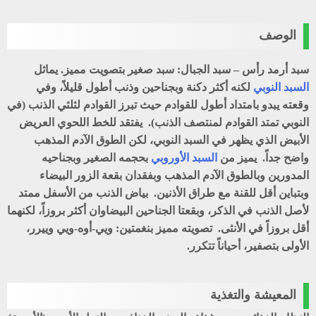
الوصف
سبد أرمد رأس – سبد الجبال: سبد صغير بتصويت مميز. يماثل
السبد النوبي
لكنه أكثر دكنة وبجناحين وذنب أطول قليلاً، وفي
وقعته يبدو بامتداد أطول للقوادم حيث تبرز القوادم لثلثي الذنب (في
النوبي تمتد القوادم لمنتصف الذنب). يفتقد للخط اللحوي العريض
الأبيض الذي يظهر في السبد النوبي، لكن الطوق الآدم المذهب
واضح جداً. يميز من
السبد الأوروبي
بحجمه الصغير وبجناحيه
المدورين وبالطوق الآدم المذهب وبفقدان بقعة الزور البيضاء
وبتباين أقل للقنة مع طراق الأذنين. بياض الذنب من الأسفل ممتد
لأصل الذنب في الذكر، وبقعتا الجناحين البيضاوان أكثر بروزاً، لكنهما
أقل بروزاً في الأنثى. تصويته مميز بنغمتين: ويي-أوه-ويي وييرر،
الأولى بتصفير، أحياناً تتكرر.
المعيشة والتغذية