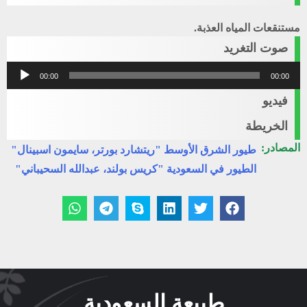
مستنقعات المياه العذبة.
صوت التغريد
مشغل
00:00
00:00
الصوت
فيديو
الخريطة
المصادر:
طيور الشرق الأوسط "ريتشارد بورتر، سايمون اسبينال"
الطيور في السعودية "كريس بولند، عبدالله السحيباني"
طبيعة السعودية