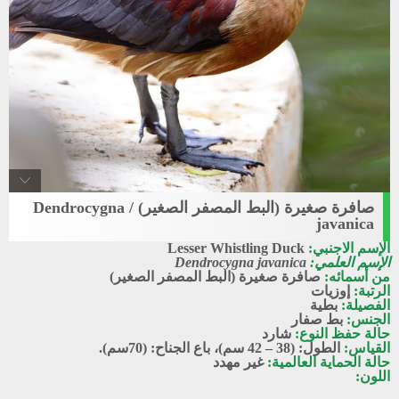
صافرة صغيرة (البط المصفر الصغير) / Dendrocygna
Lesser_whistling_duck
javanica
صافرة صغيرة
الإسم الاجنبي:
Lesser Whistling Duck
الإسم العلمي:
Dendrocygna javanica
من أسمائه:
صافرة صغيرة (البط المصفر الصغير)
الرتبة:
إوزيات
الفصيلة:
بطية
الجنس:
بط صفار
حالة حفظ النوع:
شارد
القياس:
الطول: (38 – 42 سم)، باع الجناح: (70سم).
حالة الحماية العالمية:
غير مهدد
اللون: